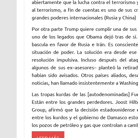
abiertamente que la lucha contra el terrorismo 
al terrorismo, a fin de cuentas es uno de sus c
grandes poderes internacionales (Rusia y China)
Por otra parte Trump quiere cumplir una de sus p
uno de los legados que Obama dejó tras de sí.
bascula en favor de Rusia e Irán. Es conscien
situación de poder. La solución era desde ese
resolución impulsiva. Incluso después del a
algunos de sus ex–asesores– planteó la retirad
habían sido avisados. Otros países aliados, de
noticias, han llamado insistentemente a Washing
Las tropas kurdas de las [autodenominadas] Fu
Están entre los grandes perdedores. Joost Hilt
Group, afirmó que la decisión estadounidense e
entre los kurdos y el gobierno de Damasco estos
los pozos de petróleo y gas que controlan a cambi
LEER MÁS