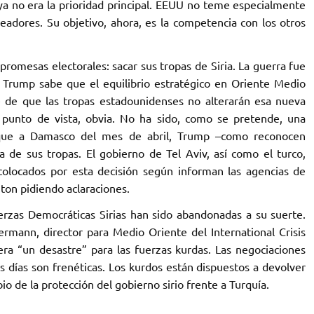
ya no era la prioridad principal. EEUU no teme especialmente
readores. Su objetivo, ahora, es la competencia con los otros
romesas electorales: sacar sus tropas de Siria. La guerra fue
 Trump sabe que el equilibrio estratégico en Oriente Medio
te de que las tropas estadounidenses no alterarán esa nueva
 punto de vista, obvia. No ha sido, como se pretende, una
taque a Damasco del mes de abril, Trump –como reconocen
a de sus tropas. El gobierno de Tel Aviv, así como el turco,
scolocados por esta decisión según informan las agencias de
ton pidiendo aclaraciones.
erzas Democráticas Sirias han sido abandonadas a su suerte.
ermann, director para Medio Oriente del International Crisis
ra “un desastre” para las fuerzas kurdas. Las negociaciones
 días son frenéticas. Los kurdos están dispuestos a devolver
o de la protección del gobierno sirio frente a Turquía.