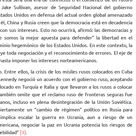
 Jake Sullivan, asesor de Seguridad Nacional del gobierno
Estados Unidos en defensa del actual orden global amenazado
 él, China y Rusia creen que la democracia está en decadencia
on sus intereses. Esto no ocurrirá, afirmó: las democracias y
e somos la mejor apuesta para defender” la libertad en el
ominio hegemónico de los Estados Unidos. En este contexto, la
uye toda negociación y el reconocimiento de errores. El eje de
es hasta imponer los intereses norteamericanos.
 Entre ellos, la crisis de los misiles rusos colocados en Cuba
Kennedy negoció un acuerdo con el gobierno ruso, aceptando
ocado en Turquía e Italia y que llevaron a los rusos a colocar
r también omite que el reclamo ruso de fronteras seguras fue
anos, incluso en plena desintegración de la Unión Soviética.
iertamente un “cambio de régimen” político en Rusia para
 implica escalar la guerra en Ucrania, aun a riesgo de un
mericana, negociar la paz en Ucrania potencia los riesgos de
ebilidad”
[3]
.