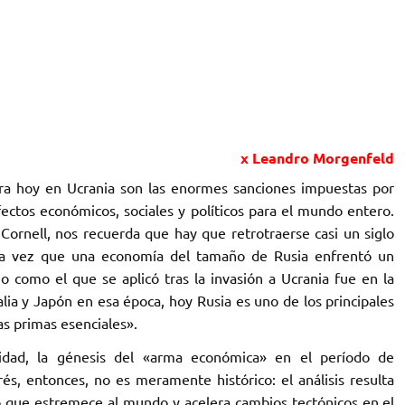
x Leandro Morgenfeld
ra hoy en Ucrania son las enormes sanciones impuestas por
fectos económicos, sociales y políticos para el mundo entero.
Cornell, nos recuerda que hay que retrotraerse casi un siglo
tima vez que una economía del tamaño de Rusia enfrentó un
o como el que se aplicó tras la invasión a Ucrania fue en la
lia y Japón en esa época, hoy Rusia es uno de los principales
as primas esenciales».
dad, la génesis del «arma económica» en el período de
rés, entonces, no es meramente histórico: el análisis resulta
co que estremece al mundo y acelera cambios tectónicos en el