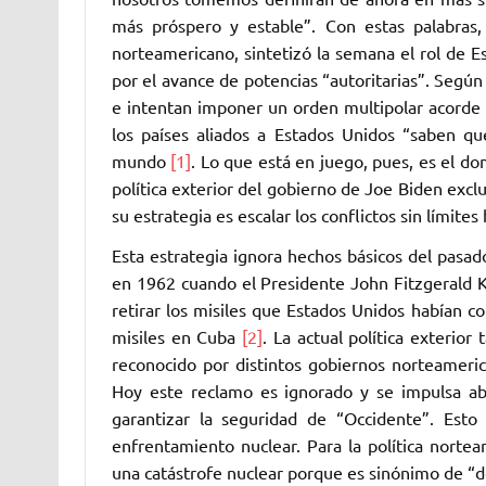
más próspero y estable”. Con estas palabras,
norteamericano, sintetizó la semana el rol de 
por el avance de potencias “autoritarias”. Según
e intentan imponer un orden multipolar acorde c
los países aliados a Estados Unidos “saben qu
mundo
[1]
. Lo que está en juego, pues, es el d
política exterior del gobierno de Joe Biden excl
su estrategia es escalar los conflictos sin límit
Esta estrategia ignora hechos básicos del pasado.
en 1962 cuando el Presidente John Fitzgerald 
retirar los misiles que Estados Unidos habían col
misiles en Cuba
[2]
. La actual política exterio
reconocido por distintos gobiernos norteameric
Hoy este reclamo es ignorado y se impulsa ab
garantizar la seguridad de “Occidente”. Esto
enfrentamiento nuclear. Para la política nortea
una catástrofe nuclear porque es sinónimo de “d