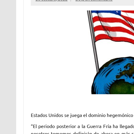
Estados Unidos se juega el dominio hegemónic
“El periodo posterior a la Guerra Fría ha llega
nosotros tomemos definirán de ahora en más si