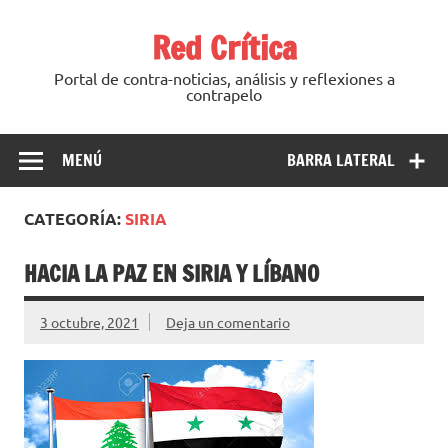
Saltar
al
Red Crítica
contenido
Portal de contra-noticias, análisis y reflexiones a
contrapelo
MENÚ
BARRA LATERAL
CATEGORÍA:
SIRIA
HACIA LA PAZ EN SIRIA Y LÍBANO‎
3 octubre, 2021
Deja un comentario