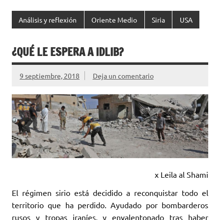
Análisis y reflexión
Oriente Medio
Siria
USA
¿QUÉ LE ESPERA A IDLIB?
9 septiembre, 2018
Deja un comentario
x Leila al Shami
El régimen sirio está decidido a reconquistar todo el
territorio que ha perdido. Ayudado por bombarderos
rusos y tropas iraníes, y envalentonado tras haber