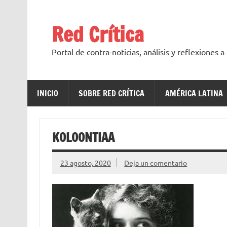
Saltar
al
contenido
Red Crítica
Portal de contra-noticias, análisis y reflexiones 
INICIO
SOBRE RED CRÍTICA
AMÉRICA LATINA
KOLOONTIAA
23 agosto, 2020
Deja un comentario