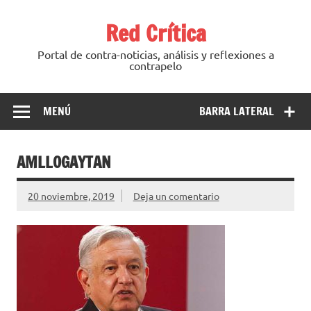
Saltar
al
Red Crítica
contenido
Portal de contra-noticias, análisis y reflexiones a
contrapelo
MENÚ
BARRA LATERAL
AMLLOGAYTAN
20 noviembre, 2019
Deja un comentario