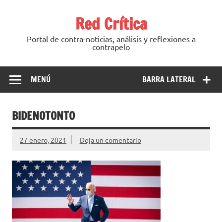
Saltar
al
Red Crítica
contenido
Portal de contra-noticias, análisis y reflexiones a
contrapelo
MENÚ
BARRA LATERAL
BIDENOTONTO
27 enero, 2021
Deja un comentario