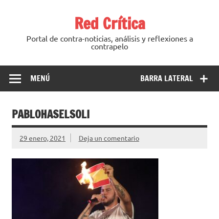
Saltar
al
Red Crítica
contenido
Portal de contra-noticias, análisis y reflexiones a
contrapelo
MENÚ
BARRA LATERAL
PABLOHASELSOLI
29 enero, 2021
Deja un comentario