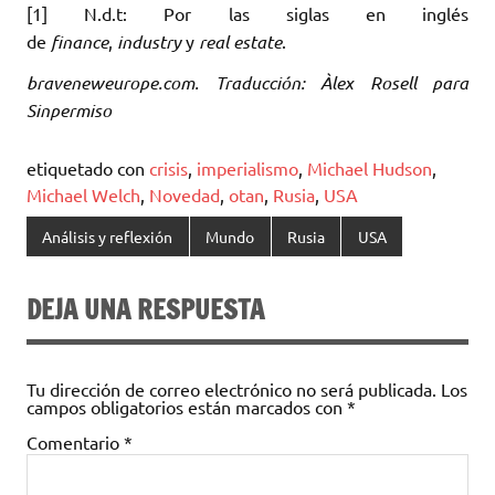
[1] N.d.t: Por las siglas en inglés
de
finance
,
industry
y
real estate
.
braveneweurope.com. Traducción: Àlex Rosell para
Sinpermiso
etiquetado con
crisis
,
imperialismo
,
Michael Hudson
,
Michael Welch
,
Novedad
,
otan
,
Rusia
,
USA
Análisis y reflexión
Mundo
Rusia
USA
DEJA UNA RESPUESTA
Tu dirección de correo electrónico no será publicada.
Los
campos obligatorios están marcados con
*
Comentario
*