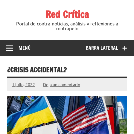
Saltar
al
Red Crítica
contenido
Portal de contra-noticias, análisis y reflexiones a
contrapelo
MENÚ
BARRA LATERAL
¿CRISIS ACCIDENTAL?
1 julio, 2022
Deja un comentario