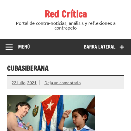
Saltar
al
Red Crítica
contenido
Portal de contra-noticias, análisis y reflexiones a
contrapelo
MENÚ
BARRA LATERAL
CUBASIBERANA
22 julio, 2021
Deja un comentario