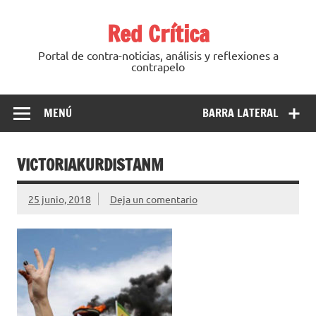
Saltar
al
Red Crítica
contenido
Portal de contra-noticias, análisis y reflexiones a
contrapelo
MENÚ
BARRA LATERAL
VICTORIAKURDISTANM
25 junio, 2018
Deja un comentario