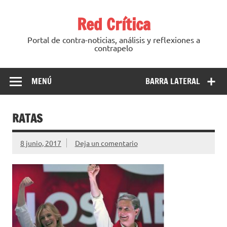
Saltar
al
Red Crítica
contenido
Portal de contra-noticias, análisis y reflexiones a
contrapelo
MENÚ
BARRA LATERAL
RATAS
8 junio, 2017
Deja un comentario