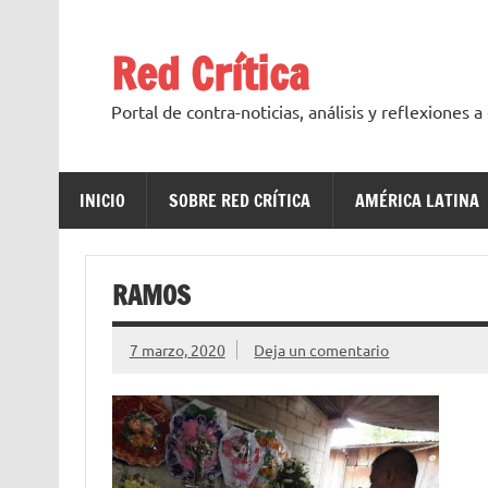
Saltar
al
contenido
Red Crítica
Portal de contra-noticias, análisis y reflexiones 
INICIO
SOBRE RED CRÍTICA
AMÉRICA LATINA
RAMOS
7 marzo, 2020
Deja un comentario