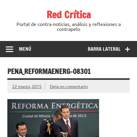
Saltar
al
Red Crítica
contenido
Portal de contra-noticias, análisis y reflexiones a
contrapelo
MENÚ
BARRA LATERAL
PENA_REFORMAENERG-08301
22 marzo, 2015
Deja un comentario