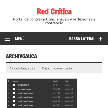
Saltar
al
Red Crítica
contenido
Portal de contra-noticias, análisis y reflexiones a
contrapelo
MENÚ
BARRA LATERAL
ARCHIVGAUCA
12 octubre, 2022
Deja un comentario