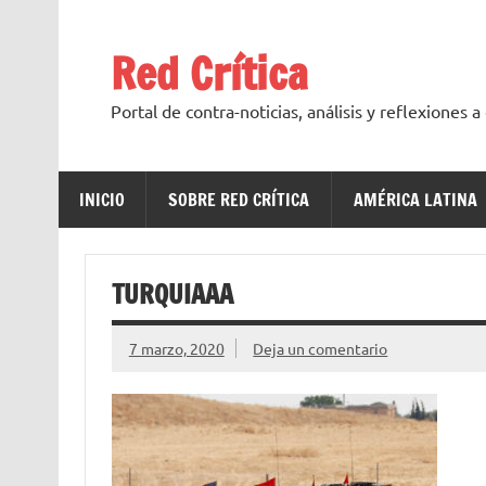
Saltar
al
contenido
Red Crítica
Portal de contra-noticias, análisis y reflexiones 
INICIO
SOBRE RED CRÍTICA
AMÉRICA LATINA
TURQUIAAA
7 marzo, 2020
Deja un comentario