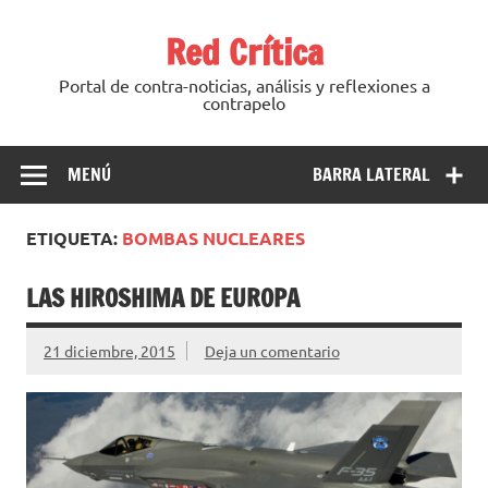
Saltar
al
Red Crítica
contenido
Portal de contra-noticias, análisis y reflexiones a
contrapelo
MENÚ
BARRA LATERAL
ETIQUETA:
BOMBAS NUCLEARES
LAS HIROSHIMA DE EUROPA
21 diciembre, 2015
Deja un comentario