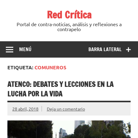
Saltar
al
Red Crítica
contenido
Portal de contra-noticias, análisis y reflexiones a
contrapelo
MENÚ
BARRA LATERAL
ETIQUETA:
COMUNEROS
ATENCO: DEBATES Y LECCIONES EN LA
LUCHA POR LA VIDA
28 abril, 2018
Deja un comentario