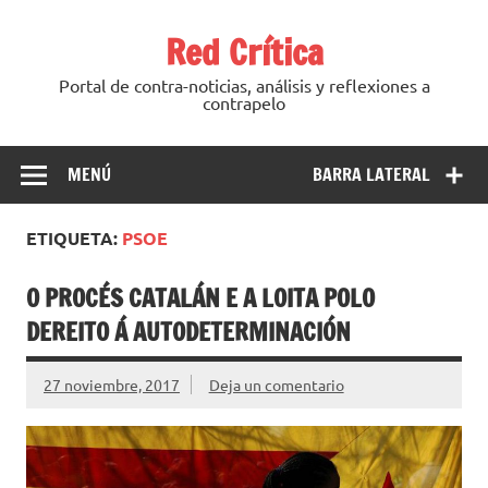
Saltar
al
Red Crítica
contenido
Portal de contra-noticias, análisis y reflexiones a
contrapelo
MENÚ
BARRA LATERAL
ETIQUETA:
PSOE
O PROCÉS CATALÁN E A LOITA POLO
DEREITO Á AUTODETERMINACIÓN
27 noviembre, 2017
Deja un comentario