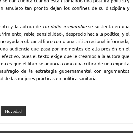
no se dan cuenta cuando están tomando una postura política y
n amuleto tan pronto dejan los confines de su disciplina y
mento y la autora de
Un daño irreparable
se sustenta en una
imiento, rabia, sensibilidad-, desprecio hacia la política, y el
 no ayuda a ubicar al libro como una crítica racional informada,
 una audiencia que pasa por momentos de alta presión en el
s efectivo, pues el texto exige que le creamos a la autora que
a es que el libro se anuncia como una crítica de una experta
 naufragio de la estrategia gubernamental con argumentos
d de las mejores prácticas en política sanitaria.
Novedad