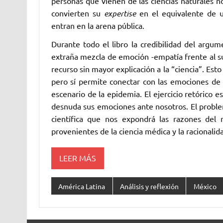
personas que vienen de las ciencias naturales 
convierten su
expertise
en el equivalente de u
entran en la arena pública.
Durante todo el libro la credibilidad del argu
extraña mezcla de emoción -empatía frente al sufr
recurso sin mayor explicación a la “ciencia”. Esto
pero sí permite conectar con las emociones de
escenario de la epidemia. El ejercicio retórico e
desnuda sus emociones ante nosotros. El problem
científica que nos expondrá las razones del
provenientes de la ciencia médica y la racionalida
LEER MÁS
América Latina
Análisis y reflexión
México