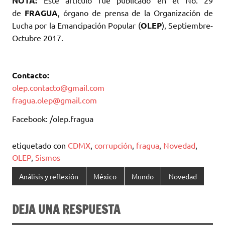
NOTA:
Este artículo fue publicado en el No. 29
de
FRAGUA
, órgano de prensa de la Organización de
Lucha por la Emancipación Popular (
OLEP
), Septiembre-
Octubre 2017.
Contacto:
olep.contacto@gmail.com
fragua.olep@gmail.com
Facebook: /olep.fragua
etiquetado con
CDMX
,
corrupción
,
fragua
,
Novedad
,
OLEP
,
Sismos
Análisis y reflexión
México
Mundo
Novedad
DEJA UNA RESPUESTA