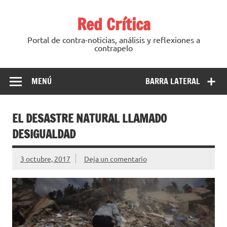
Saltar
al
Red Crítica
contenido
Portal de contra-noticias, análisis y reflexiones a
contrapelo
MENÚ
BARRA LATERAL
EL DESASTRE NATURAL LLAMADO
DESIGUALDAD
3 octubre, 2017
Deja un comentario