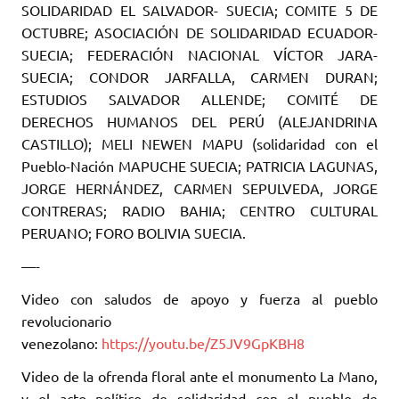
SOLIDARIDAD EL SALVADOR- SUECIA; COMITE 5 DE
OCTUBRE; ASOCIACIÓN DE SOLIDARIDAD ECUADOR-
SUECIA; FEDERACIÓN NACIONAL VÍCTOR JARA-
SUECIA; CONDOR JARFALLA, CARMEN DURAN;
ESTUDIOS SALVADOR ALLENDE; COMITÉ DE
DERECHOS HUMANOS DEL PERÚ (ALEJANDRINA
CASTILLO); MELI NEWEN MAPU (solidaridad con el
Pueblo-Nación MAPUCHE SUECIA; PATRICIA LAGUNAS,
JORGE HERNÁNDEZ, CARMEN SEPULVEDA, JORGE
CONTRERAS; RADIO BAHIA; CENTRO CULTURAL
PERUANO; FORO BOLIVIA SUECIA.
—-
Video con saludos de apoyo y fuerza al pueblo
revolucionario
venezolano:
https://youtu.be/Z5JV9GpKBH8
Video de la ofrenda floral ante el monumento La Mano,
y el acto político de solidaridad con el pueblo de