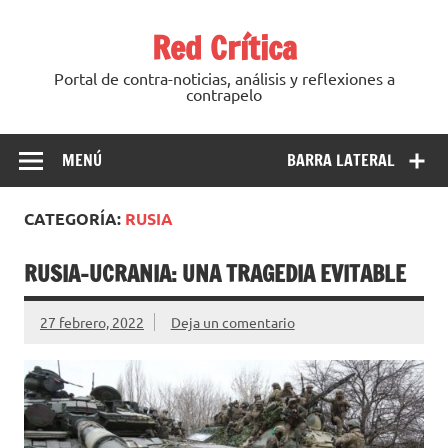
Saltar
al
Red Crítica
contenido
Portal de contra-noticias, análisis y reflexiones a
contrapelo
MENÚ
BARRA LATERAL
CATEGORÍA:
RUSIA
RUSIA-UCRANIA: UNA TRAGEDIA EVITABLE
27 febrero, 2022
Deja un comentario