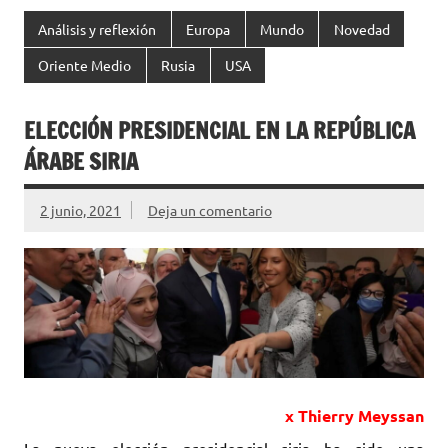
Análisis y reflexión
Europa
Mundo
Novedad
Oriente Medio
Rusia
USA
ELECCIÓN PRESIDENCIAL EN LA REPÚBLICA
‎ÁRABE SIRIA
2 junio, 2021
Deja un comentario
x Thierry Meyssan