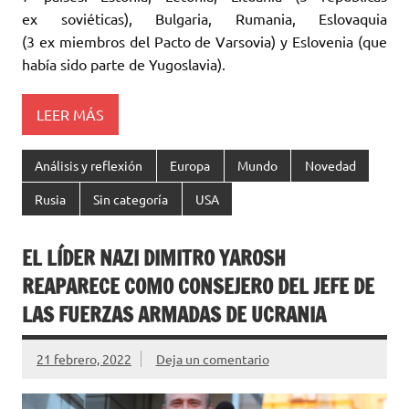
ex soviéticas), Bulgaria, Rumania, Eslovaquia
(3 ex miembros del Pacto ‎de Varsovia) y Eslovenia (que
había sido parte de Yugoslavia). ‎
LEER MÁS
Análisis y reflexión
Europa
Mundo
Novedad
Rusia
Sin categoría
USA
EL LÍDER NAZI DIMITRO YAROSH
REAPARECE COMO ‎CONSEJERO DEL JEFE DE
LAS FUERZAS ARMADAS DE ‎UCRANIA
21 febrero, 2022
Deja un comentario