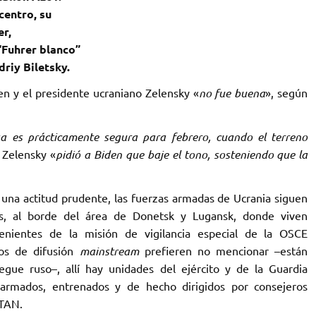
centro, su
er,
“Fuhrer blanco”
riy Biletsky.‎
den y el presidente ucraniano Zelensky «
no fue ‎buena
», según
sa es prácticamente segura para febrero, cuando el ‎terreno
 Zelensky «
pidió a Biden que baje ‎el tono, sosteniendo que la
una actitud prudente, las fuerzas armadas de ‎Ucrania siguen
s, al borde del área de Donetsk y Lugansk, donde viven
enientes de la misión de ‎vigilancia especial de la OSCE
 de difusión ‎‎
mainstream
prefieren no mencionar –están
ue ‎ruso–, allí hay unidades del ejército y de la Guardia
‎armados, entrenados y de hecho dirigidos por consejeros
TAN. ‎