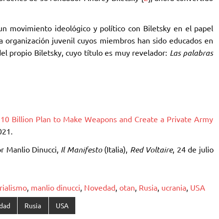
un movimiento ideológico y político con Biletsky ‎en el papel
na organización juvenil cuyos miembros ‎han sido educados en
 del propio Biletsky, cuyo título es muy revelador:
Las palabras
 $10 Billion Plan to Make Weapons and Create a Private Army
2021.
r Manlio Dinucci, ‎‎
Il Manifesto
(Italia),
Red Voltaire
, 24 de julio
rialismo
,
manlio dinucci
,
Novedad
,
otan
,
Rusia
,
ucrania
,
USA
dad
Rusia
USA