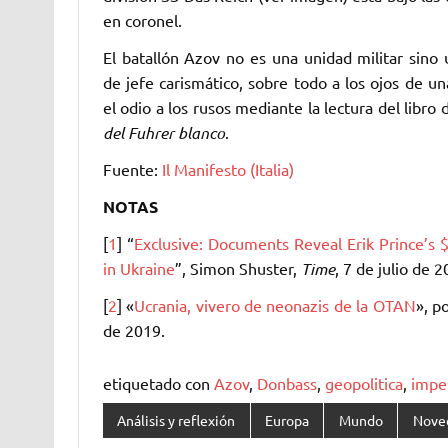
en coronel. ‎
El batallón Azov no es una unidad militar sino 
de jefe carismático, sobre todo a los ojos de u
el odio a los rusos mediante la lectura del libro
del Fuhrer blanco
.
‎Fuente:
Il Manifesto (Italia)
NOTAS
[
1
] “
Exclusive: Documents ‎Reveal Erik Prince’s
in Ukraine
”, Simon Shuster,
Time
, 7 de julio ‎de 
[
2
] «
Ucrania, vivero de neonazis de la OTAN
», po
de 2019.
etiquetado con
Azov
,
Donbass
,
geopolitica
,
impe
Análisis y reflexión
Europa
Mundo
Nove