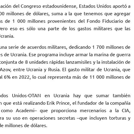
gación del Congreso estadounidense, ‎Estados Unidos aportó a
000 millones de ‎dólares, suma a la que tenemos que agregar
 de ‎‎1 000 millones provenientes del Fondo Fiduciario de
‎Pero eso es sólo una parte de los gastos militares que las
rania. ‎
na serie de acuerdos militares, dedicando ‎‎1 700 millones de
les de Ucrania. Ese programa ‎incluye armar la marina de guerra
conjunta de ‎‎8 unidades rápidas lanzamisiles y la instalación de
zov, entre Ucrania y Rusia. El gasto militar de Ucrania, que
í al 6% en 2022, lo cual representa más de 11 000 millones de
stados Unidos-OTAN en Ucrania hay que sumar también
an que está realizando Erik Prince, el fundador de ‎la compañía
a como Academi– que proporciona ‎mercenarios a la CIA,
 su uso en operaciones ‎secretas –que incluyen torturas y
 millones de dólares. ‎