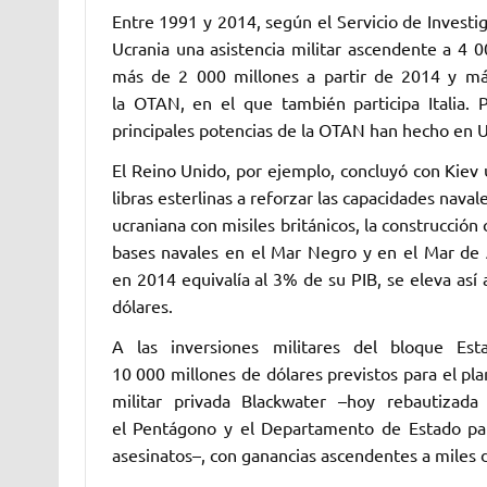
Entre 1991 y 2014, según el Servicio de Investi
Ucrania una asistencia militar ascendente a 4 
más de 2 000 millones a partir de 2014 y más
la OTAN, en el que también participa Italia. 
principales potencias de la OTAN han ‎hecho en Uc
El Reino Unido, por ejemplo, concluyó con Kiev u
libras esterlinas a reforzar las capacidades nava
ucraniana con misiles británicos, la construcción 
bases navales en el Mar Negro y en el Mar ‎de A
en 2014 equivalía al 3% de ‎su PIB, se eleva as
dólares. ‎
A las inversiones militares del bloque E
‎‎10 000 millones de dólares previstos para el pl
militar privada Blackwater –hoy rebautizad
el Pentágono y el Departamento de Estado para
asesinatos–, con ganancias ascendentes a miles de