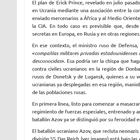
El plan de Erick Prince, revelado en julio pasad
en Ucrania mediante una asociación entre la ‎com
enviado mercenarios a África y ‎al Medio Oriente–
la CIA. En todo ‎caso es previsible que, desde
secretas ‎en Europa, en Rusia y en otras regiones. 
En ese contexto, el ministro ruso de Defensa,
«
compañías militares privadas estadounidenses 
desconocidas
». Esa podría ser la chispa que ha
contra civiles ucranianos en la región de Donba
rusos de Donetsk y de Lugansk, quienes ‎a su 
ucranianas ya desplegadas en ‎esa región, maniob
de las ‎poblaciones rusas. ‎
En primera línea, listo para comenzar a masacrar
regimiento de fuerzas especiales, entrenado y a
batallón Azov ya se distinguió por su ferocidad en
El batallón ucraniano Azov, que recluta neonazis 
división SS Das Reich (ver imagen) está bajo las