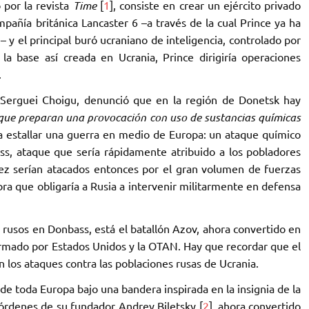
o por la revista
Time
[
1
], consiste en crear un ejército privado
pañía británica Lancaster 6 –a través de la cual Prince ya ha
 y el principal buró ucraniano de inteligencia, controlado por
 la base así creada en Ucrania, Prince dirigiría operaciones
‎
 Serguei Choigu, denunció que en la región de ‎Donetsk hay
que preparan una provocación con ‎uso de sustancias químicas
ga estallar una guerra ‎en medio de Europa: un ataque químico
ss, ‎ataque que sería rápidamente atribuido a los pobladores
vez serían atacados entonces por el gran volumen de fuerzas
ra que obligaría a Rusia a intervenir militarmente en defensa
 rusos en Donbass, está el batallón Azov, ahora ‎convertido en
rmado por Estados Unidos y ‎la OTAN. Hay que recordar que el
 los ataques ‎contra las poblaciones rusas de Ucrania. ‎
de toda Europa bajo una bandera inspirada en la insignia de la
 órdenes de su fundador Andrey ‎Biletsky [
2
], ahora convertido