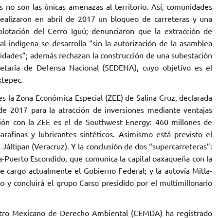
as no son las únicas amenazas al territorio. Así, comunidades
ealizaron en abril de 2017 un bloqueo de carreteras y una
plotación del Cerro Iguú; denunciaron que la extracción de
l indígena se desarrolla “sin la autorización de la asamblea
nidades”; además rechazan la construcción de una subestación
cretaría de Defensa Nacional (SEDENA), cuyo objetivo es el
xtepec.
 es la Zona Económica Especial (ZEE) de Salina Cruz, declarada
e 2017 para la atracción de inversiones mediante ventajas
ación con la ZEE es el de Southwest Energy: 460 millones de
rafinas y lubricantes sintéticos. Asimismo está previsto el
Jáltipan (Veracruz). Y la conclusión de dos “supercarreteras”:
ca-Puerto Escondido, que comunica la capital oaxaqueña con la
ce cargo actualmente el Gobierno Federal; y la autovía Mitla-
 y concluirá el grupo Carso presidido por el multimillonario
ntro Mexicano de Derecho Ambiental (CEMDA) ha registrado