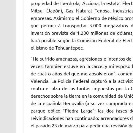
propiedad de Iberdrola, Acciona, la estatal Élect
Mitsui (Japón), Gas Natural Fenosa, Industri
empresas. Asimismo el Gobierno de México promu
que permitirá transportar 3.000 megavatios 
inversión prevista de 1.200 millones de dólares,
hará posible según la Comisión Federal de Elect
el Istmo de Tehuantepec.
“He sufrido amenazas, agresiones e intentos de a
veces; también estuve en la cárcel y mi esposo ha
de cuatro años del que me absolvieron”, coment
Valencia. La Policía Federal capturó a la activ
contra el alza de las tarifas impuestas por la 
derechos sobre la tierra en la comunidad de Uni
de la española Renovalia (a su vez comprada en
parque eólico “Piedra Larga”; las dos fases 
reivindicaciones han continuado: arrendadores d
el pasado 23 de marzo para pedir una revisión de