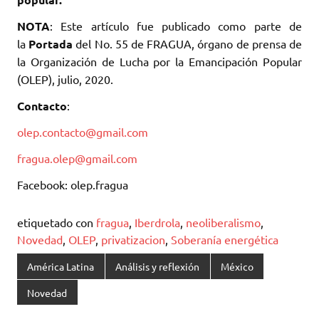
NOTA
: Este artículo fue publicado como parte de
la
Portada
del No. 55 de FRAGUA, órgano de prensa de
la Organización de Lucha por la Emancipación Popular
(OLEP), julio, 2020.
Contacto
:
olep.contacto@gmail.com
fragua.olep@gmail.com
Facebook: olep.fragua
etiquetado con
fragua
,
Iberdrola
,
neoliberalismo
,
Novedad
,
OLEP
,
privatizacion
,
Soberanía energética
América Latina
Análisis y reflexión
México
Novedad