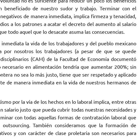
oluntad no es suficiente para reducir un poco los beneficios
 beneficiado de nuestro sudor y trabajo. Terminar con el
 negativos de manera inmediata, implica firmeza y tenacidad,
dios a los patrones a acatar el decreto del aumento al salario
que todo aquel que lo desacate asuma las consecuencias.
inmediata la vida de los trabajadores y del pueblo mexicano
a por nosotros los trabajadores (a pesar de que se quede
tidisciplinarios (CAM) de la Facultad de Economía documentó
o necesario en alimentación tendría que aumentar 200%; sin
tera no sea lo más justo, tiene que ser respetado y aplicado
rcute de manera inmediata en la vida de nuestros hermanos de
mo por la vía de los hechos en lo laboral implica, entre otras
n salario justo que pueda cubrir todas nuestras necesidades y
rminar con todas aquellas formas de contratación laboral que
el outsourcing. También consideramos que la formación de
tivos y con carácter de clase proletaria son necesarios para