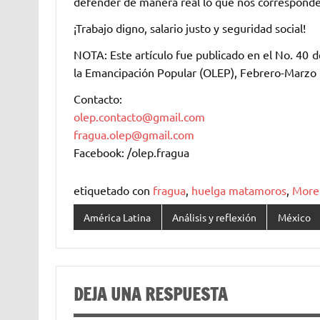
defender de manera real lo que nos corresponde
¡Trabajo digno, salario justo y seguridad social!
NOTA: Este artículo fue publicado en el No. 40
la Emancipación Popular (
OLEP
), Febrero-Marzo
Contacto:
olep
.contacto@gmail.com
fragua.
olep
@gmail.com
Facebook: /
olep
.fragua
etiquetado con
fragua
,
huelga matamoros
,
More
América Latina
Análisis y reflexión
México
DEJA UNA RESPUESTA