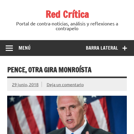
Saltar
al
Red Crítica
contenido
Portal de contra-noticias, análisis y reflexiones a
contrapelo
MENÚ
BARRA LATERAL
PENCE, OTRA GIRA MONROÍSTA
29 junio, 2018
Deja un comentario