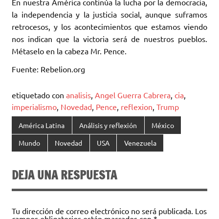
En nuestra América continúa la lucha por la democracia,
la independencia y la justicia social, aunque suframos
retrocesos, y los acontecimientos que estamos viendo
nos indican que la victoria será de nuestros pueblos.
Métaselo en la cabeza Mr. Pence.
Fuente: Rebelion.org
etiquetado con
analisis
,
Angel Guerra Cabrera
,
cia
,
imperialismo
,
Novedad
,
Pence
,
reflexion
,
Trump
América Latina
Análisis y reflexión
México
Mundo
Novedad
USA
Venezuela
DEJA UNA RESPUESTA
Tu dirección de correo electrónico no será publicada.
Los
campos obligatorios están marcados con
*