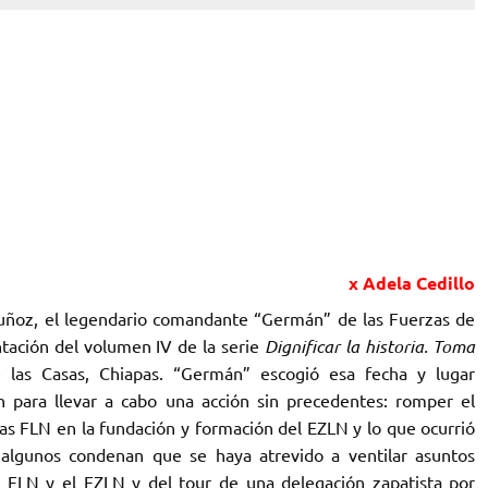
x Adela Cedillo
ñoz, el legendario comandante “Germán” de las Fuerzas de
ntación del volumen IV de la serie
Dignificar la historia. Toma
 las Casas, Chiapas. “Germán” escogió esa fecha y lugar
n para llevar a cabo una acción sin precedentes: romper el
 las FLN en la fundación y formación del EZLN y lo que ocurrió
 algunos condenan que se haya atrevido a ventilar asuntos
as FLN y el EZLN y del tour de una delegación zapatista por