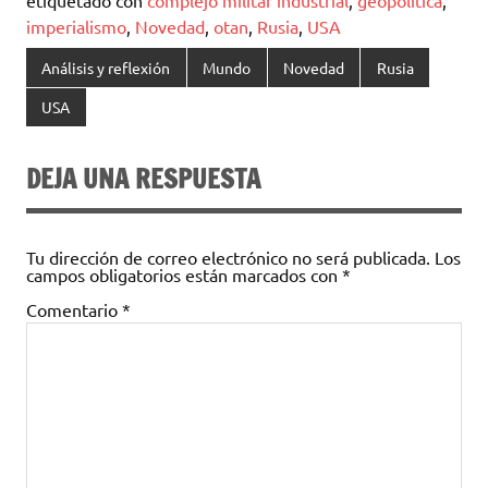
etiquetado con
complejo militar industrial
,
geopolitica
,
imperialismo
,
Novedad
,
otan
,
Rusia
,
USA
Análisis y reflexión
Mundo
Novedad
Rusia
USA
DEJA UNA RESPUESTA
Tu dirección de correo electrónico no será publicada.
Los
campos obligatorios están marcados con
*
Comentario
*